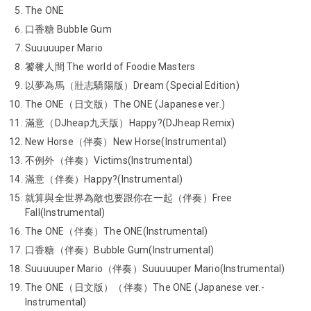
The ONE
口香糖 Bubble Gum
Suuuuuper Mario
饕餮人間 The world of Foodie Masters
以夢為馬（壯志驕陽版）Dream (Special Edition)
The ONE（日文版）The ONE (Japanese ver.)
滿意（DJheap九天版）Happy?(DJheap Remix)
New Horse（伴奏）New Horse(Instrumental)
不例外（伴奏）Victims(Instrumental)
滿意（伴奏）Happy?(Instrumental)
就算與全世界為敵也要跟你在一起（伴奏）Free
Fall(Instrumental)
The ONE（伴奏）The ONE(Instrumental)
口香糖（伴奏）Bubble Gum(Instrumental)
Suuuuuper Mario（伴奏）Suuuuuper Mario(Instrumental)
The ONE（日文版）（伴奏）The ONE (Japanese ver.-
Instrumental)