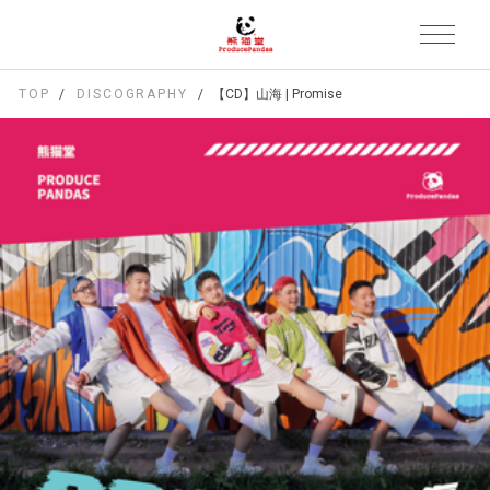
TOP
DISCOGRAPHY
【CD】山海 | Promise