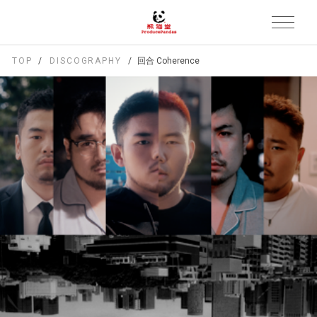
TOP
DISCOGRAPHY
回合 Coherence