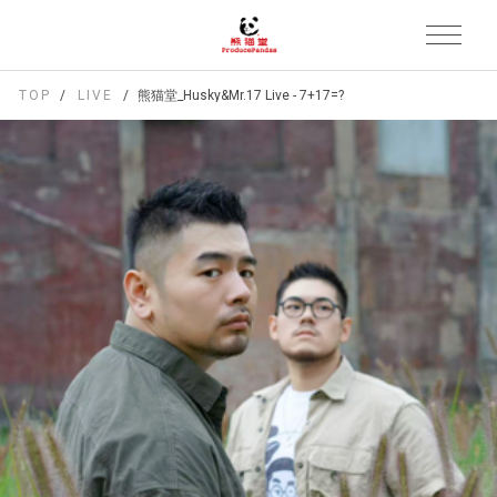
TOP
LIVE
熊猫堂_Husky&Mr.17 Live - 7+17=?