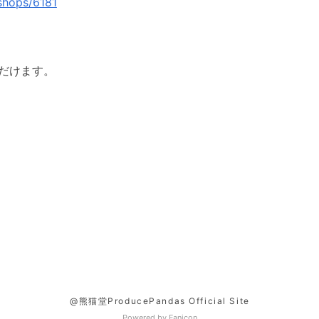
/shops/6181
だけます。
@熊猫堂ProducePandas Official Site
Powered by Fanicon