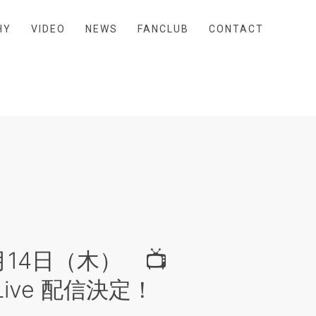
HY
VIDEO
NEWS
FANCLUB
CONTACT
月14日（木） 📺
 Live 配信決定！