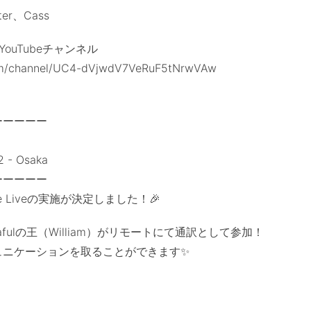
er、Cass
 YouTubeチャンネル
om/channel/UC4-dVjwdV7VeRuF5tNrwVAw
ーーーーー
2 - Osaka
ーーーーー
e Liveの実施が決定しました！🎉
fulの王（William）がリモートにて通訳として参加！
ュニケーションを取ることができます✨